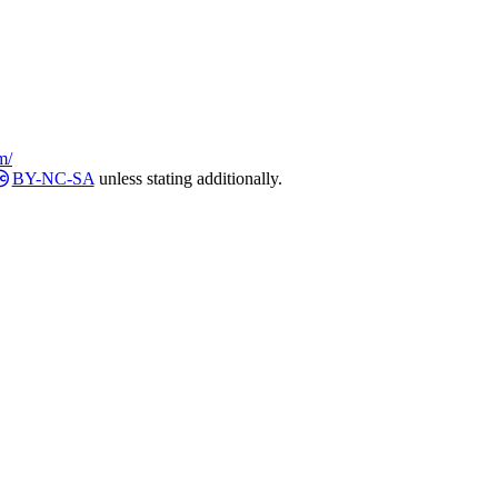
m/
BY-NC-SA
unless stating additionally.