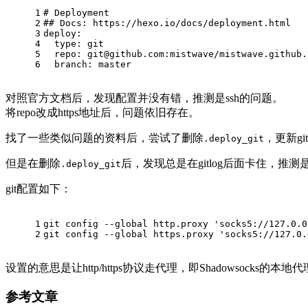
1
# Deployment
2
## Docs: https://hexo.io/docs/deployment.html
3
deploy:
4
  type: git
5
  repo: 
git@github.com
:mistwave/mistwave.github.
6
  branch: master
对照官方文档后，发现配置并没有错，推测是ssh的问题。
将repo改成https地址后，问题依旧存在。
找了一些类似问题的资料后，尝试了删除
，更新g
.deploy_git
但是在删除
后，发现总是在gitlog后面卡住，推测
.deploy_git
git配置如下：
1
git config --global http.proxy 'socks5://127.0.0
2
git config --global https.proxy 'socks5://127.0.
设置的意思是让http/https协议走代理，即Shadowsocks的本地
参考文章