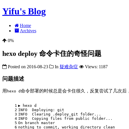
Yifu's Blog
Home
Archives
0%
hexo deploy 命令卡住的奇怪问题
Posted on
2016-08-23
In
疑难杂症
Views:
1187
问题描述
用
命令部署的时候总是会卡住很久，反复尝试了几次后，每次
hexo d
1
▶ hexo d
2
INFO  Deploying: git
3
INFO  Clearing .deploy_git folder...
4
INFO  Copying files from public folder...
5
On branch master
6
nothing to commit, working directory clean