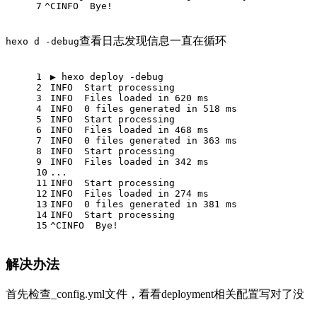
7
^CINFO  Bye!
查看日志发现信息一直在循环
hexo d -debug
1
▶ hexo deploy -debug
2
INFO  Start processing
3
INFO  Files loaded in 620 ms
4
INFO  0 files generated in 518 ms
5
INFO  Start processing
6
INFO  Files loaded in 468 ms
7
INFO  0 files generated in 363 ms
8
INFO  Start processing
9
INFO  Files loaded in 342 ms
10
...
11
INFO  Start processing
12
INFO  Files loaded in 274 ms
13
INFO  0 files generated in 381 ms
14
INFO  Start processing
15
^CINFO  Bye!
解决办法
首先检查_config.yml文件，看看deployment相关配置写对了没