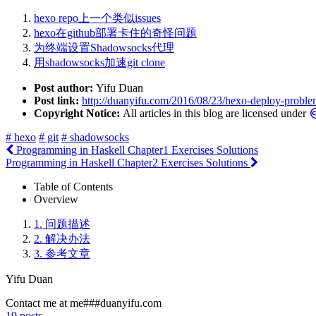
hexo repo上一个类似issues
hexo在github部署卡住的奇怪问题
为终端设置Shadowsocks代理
用shadowsocks加速git clone
Post author:
Yifu Duan
Post link:
http://duanyifu.com/2016/08/23/hexo-deploy-proble
Copyright Notice:
All articles in this blog are licensed under
# hexo
# git
# shadowsocks
Programming in Haskell Chapter1 Exercises Solutions
Programming in Haskell Chapter2 Exercises Solutions
Table of Contents
Overview
1.
问题描述
2.
解决办法
3.
参考文章
Yifu Duan
Contact me at me###duanyifu.com
19
posts