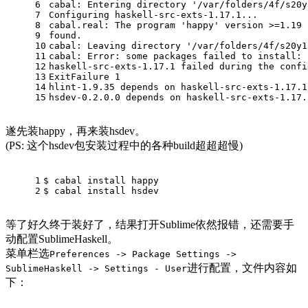
6
cabal: Entering directory '/var/folders/4f/s20y
7
Configuring haskell-src-exts-1.17.1...
8
cabal.real: The program 'happy' version >=1.19 
9
found.
10
cabal: Leaving directory '/var/folders/4f/s20y1
11
cabal: Error: some packages failed to install:
12
haskell-src-exts-1.17.1 failed during the confi
13
ExitFailure 1
14
hlint-1.9.35 depends on haskell-src-exts-1.17.1
15
hsdev-0.2.0.0 depends on haskell-src-exts-1.17.
遂先装happy，再来装hsdev。
(PS: 这个hsdev包安装过程中的各种build超超超慢)
1
$ cabal install happy
2
$ cabal install hsdev  
等了好久终于装好了，结果打开Sublime依然报错，还需要手
动配置SublimeHaskell。
菜单栏选
Preferences -> Package Settings ->
进行配置，文件内容如
SublimeHaskell -> Settings - User
下：