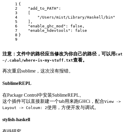
1
{
2
"add_to_PATH"
:
3
    [
4
"/Users/mist/Library/Haskell/bin"
5
    ],
6
"enable_ghc_mod"
: 
false
,
7
"enable_hdevtools"
: 
false
8
}
9
注意：文件中的路径应当修改为你自己的路径，可以用
cat
查看。
~/.cabal/where-is-my-stuff.txt
再次重启sublime，这次没有报错。
SublimeREPL
在Package Control中安装SublimeREPL。
这个插件可以直接新建一个tab用来跑GHCi，配合
View ->
使用，方便开发与调试。
Layout -> Coloum: 2
stylish-haskell
有待研究。