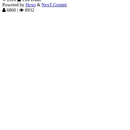
Powered by
Hexo
&
NexT.Gemini
6860
|
8932