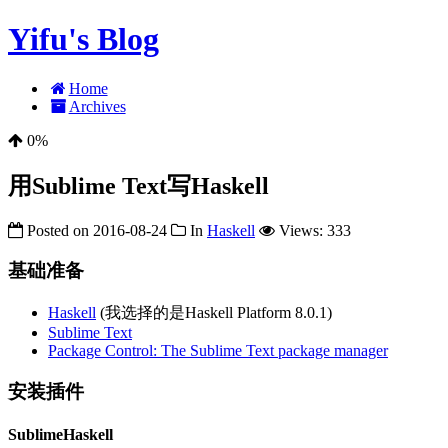
Yifu's Blog
Home
Archives
0%
用Sublime Text写Haskell
Posted on
2016-08-24
In
Haskell
Views:
333
基础准备
Haskell
(我选择的是Haskell Platform 8.0.1)
Sublime Text
Package Control: The Sublime Text package manager
安装插件
SublimeHaskell