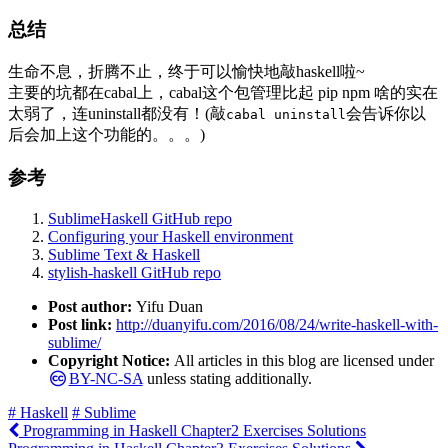
总结
生命不息，折腾不止，终于可以愉快地敲haskell啦~
主要的坑都在cabal上，cabal这个包管理比起 pip npm 啥的实在
太弱了，连uninstall都没有！(敲
会告诉你以
cabal uninstall
后会加上这个功能的。。。)
参考
SublimeHaskell GitHub repo
Configuring your Haskell environment
Sublime Text & Haskell
stylish-haskell GitHub repo
Post author:
Yifu Duan
Post link:
http://duanyifu.com/2016/08/24/write-haskell-with-
sublime/
Copyright Notice:
All articles in this blog are licensed under
BY-NC-SA
unless stating additionally.
# Haskell
# Sublime
Programming in Haskell Chapter2 Exercises Solutions