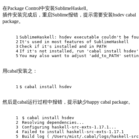
在Package Control中安装SublimeHaskell。
插件安装完成后，重启Sublime报错，提示需要安装hsdev cabal
package。
1
SublimeHaskell: hsdev executable couldn't be fou
2
It's used in most features of SublimeHaskell
3
Check if it's installed and in PATH
4
If it's not installed, run 'cabal install hsdev'
5
You may also want to adjust 'add_to_PATH' settin
用cabal安装之：
1
$ cabal install hsdev
然后是cabal运行过程中报错，提示缺少happy cabal package。
1
$ cabal install hsdev
2
Resolving dependencies...
3
Configuring haskell-src-exts-1.17.1...
4
Failed to install haskell-src-exts-1.17.1
5
Build log ( /Users/mist/.cabal/logs/haskell-src