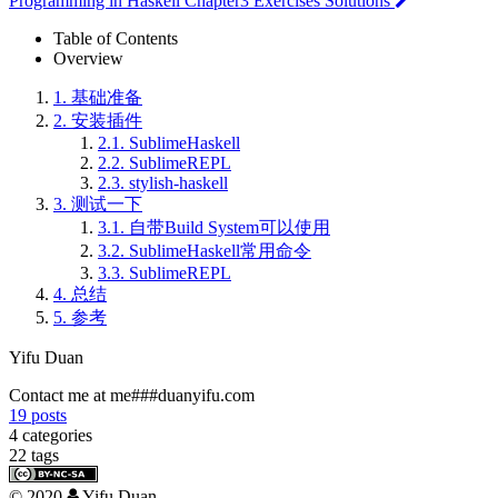
Programming in Haskell Chapter3 Exercises Solutions
Table of Contents
Overview
1.
基础准备
2.
安装插件
2.1.
SublimeHaskell
2.2.
SublimeREPL
2.3.
stylish-haskell
3.
测试一下
3.1.
自带Build System可以使用
3.2.
SublimeHaskell常用命令
3.3.
SublimeREPL
4.
总结
5.
参考
Yifu Duan
Contact me at me###duanyifu.com
19
posts
4
categories
22
tags
©
2020
Yifu Duan